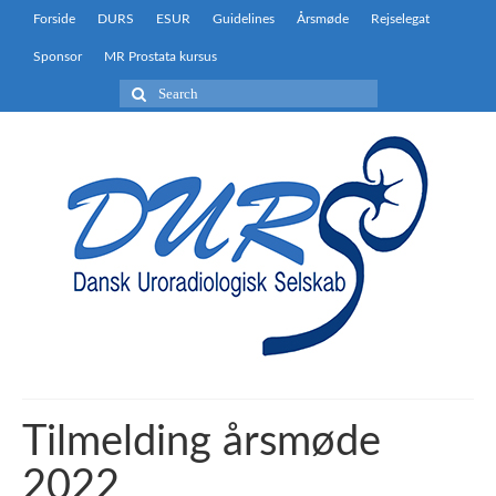
Forside
DURS
ESUR
Guidelines
Årsmøde
Rejselegat
Sponsor
MR Prostata kursus
Search
for:
Tilmelding årsmøde
2022