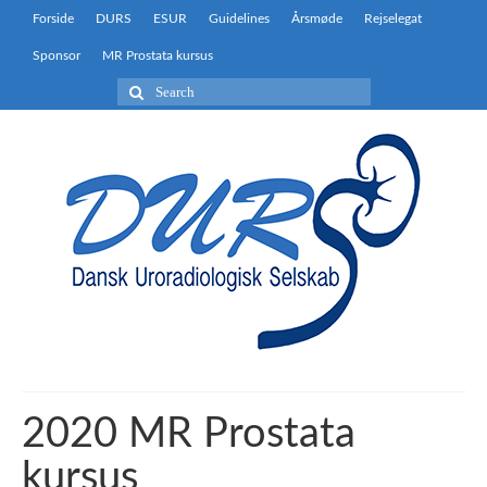
Forside
DURS
ESUR
Guidelines
Årsmøde
Rejselegat
Sponsor
MR Prostata kursus
Search
for:
2020 MR Prostata
kursus