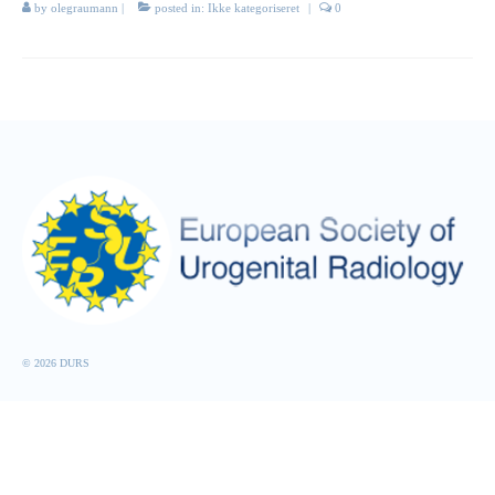
by
olegraumann
|
posted in:
Ikke kategoriseret
|
0
© 2026 DURS