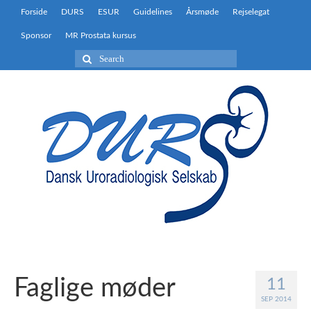
Forside
DURS
ESUR
Guidelines
Årsmøde
Rejselegat
Sponsor
MR Prostata kursus
Search
for:
Faglige møder
11
SEP 2014